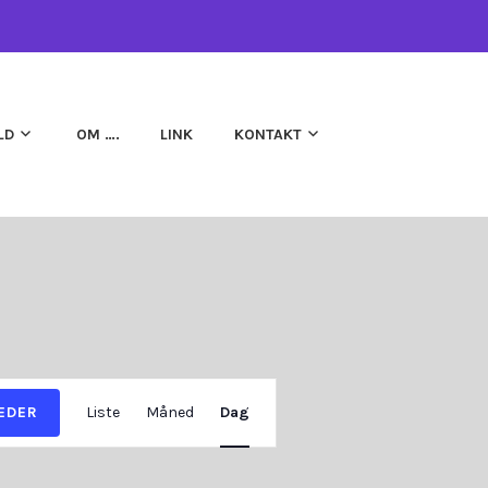
LD
OM ….
LINK
KONTAKT
BEGIVENHED
EDER
Liste
Måned
Dag
VISNINGER