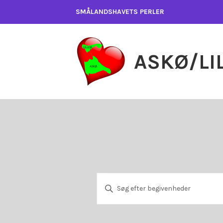
Skip
SMÅLANDSHAVETS PERLER
to
content
ASKØ/LI
BEGIVENHED
BEGIVENHEDER
Skriv
nøgleord.
SØGNING
Søg
FOR
efter