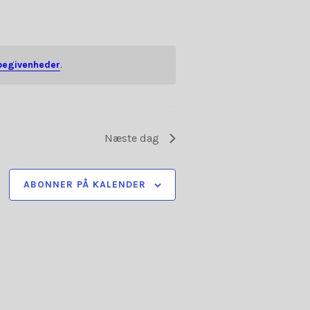
NAVIGATION
begivenheder
.
Næste dag
ABONNER PÅ KALENDER