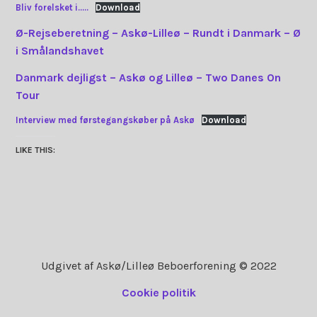
Bliv forelsket i…..
Download
Ø-Rejseberetning – Askø-Lilleø – Rundt i Danmark – Ø
i Smålandshavet
Danmark dejligst – Askø og Lilleø – Two Danes On
Tour
Interview med førstegangskøber på Askø
Download
LIKE THIS:
Udgivet af Askø/Lilleø Beboerforening © 2022
Cookie politik