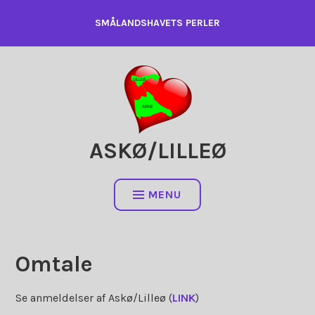
Skip
SMÅLANDSHAVETS PERLER
to
content
ASKØ/LILLEØ
MENU
Omtale
Se anmeldelser af Askø/Lilleø (
LINK
)