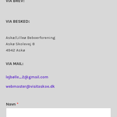
VIA BREV:
VIA BESKED:
Askø/Lilleø Beboerforening
Askø Skolevej 8
4942 Askø
VIA MAIL:
lejbølle_2@gmail.com
webmaster@visitaskoe.dk
Navn
*