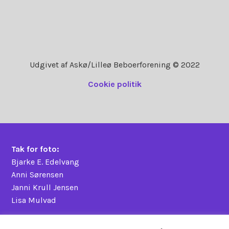
Udgivet af Askø/Lilleø Beboerforening © 2022
Cookie politik
Tak for foto:
Bjarke E. Edelvang
Anni Sørensen
Janni Krull Jensen
Lisa Mulvad