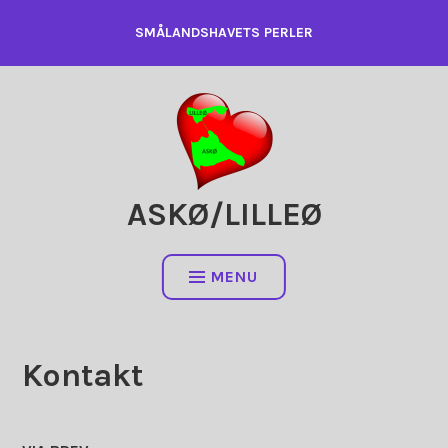
Skip
SMÅLANDSHAVETS PERLER
to
content
ASKØ/LILLEØ
MENU
Kontakt