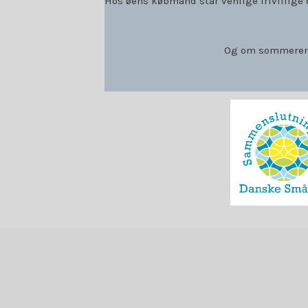
Hos øens købmand står venlige frivillige
Og om sommeren f