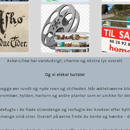
rtsæt....
Fortsæt....
Fortsæt.
useum
vedr. Askø/Lilleø
ejendomme t
k til Askø
Film og billeder
Grunde
USEUM
BILLEDER
Til sa
ASKØ
FILM &
Askø-Lilleø har vandudsigt, charme og ekstra lys overalt.
Og vi elsker turister
e begge øer rundt og nyde roen og stilheden. Når æbletræerne bl
rombær, hylden, havtorn og andre planter som er unikke for de
efugle i de flade strandenge og rovfugle der kredser efter by
 mange små stier. Overalt på øerne finde du borde og bænke – d