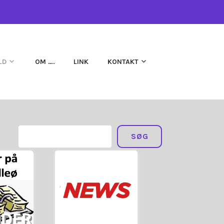
LD
OM ….
LINK
KONTAKT
S
SØG
ø
...
Fortsæt....
g
lleø
Askø/Lilleø
ter på
Nyheder om/fra
on om
NYHEDER