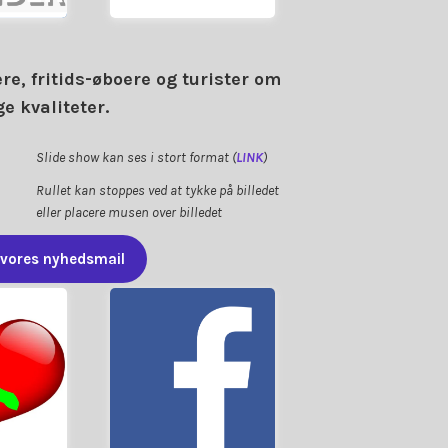
DER
e, fritids-øboere og turister om
e kvaliteter.
Slide show kan ses i stort format (
LINK
)
Rullet kan stoppes ved at tykke på billedet
eller placere musen over billedet
 vores nyhedsmail
Fortsæt....
...
Askø/Lilleø
lleø
facebooksider vedr.
 af
Her kan du finde
LE
FACEBOOK