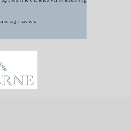
irts og anden merchandise. Askø museum og
rne sig i havnen.