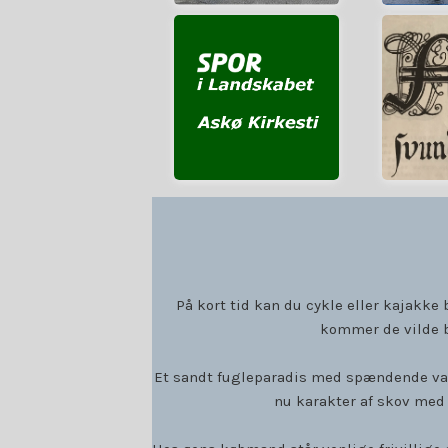
Fortsæt....
Fo
Kirkesti
M
Mere om Askø
Lin
Landskabet
M
Spor i
På kort tid kan du cykle eller kajakk
kommer de vilde b
Et sandt fugleparadis med spændende vad
nu karakter af skov med