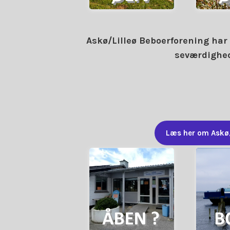
Ø-LIV
Askø/Lilleø Beboerforening har 
seværdighede
Læs her om Askø/
Fortsæt....
Fo
åbningstider
plads
købmandens
Her k
Information om
BO
Åbningstider