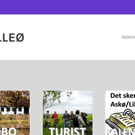
LLEØ
INDHO
rtsæt....
Fortsæt.
Fortsæt....
idsbeboere
Askø/Li
og flerdagesturister
lårs- og
arrangemen
Information for en-
mation for
Informati
TURIST