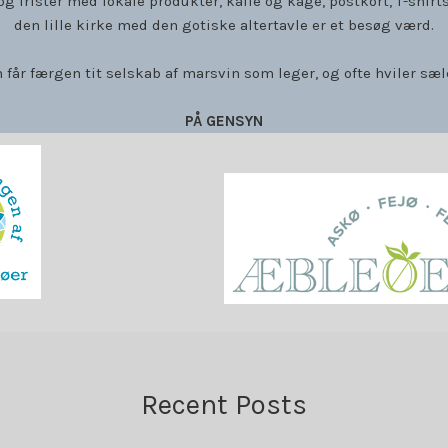
 og frister med lokale produkter, kaffe og kage, postkort, T-sh
den lille kirke med den gotiske altertavle er et besøg værd.
år færgen tit selskab af marsvin som leger, og ofte hviler sæle
PÅ GENSYN
Recent Posts