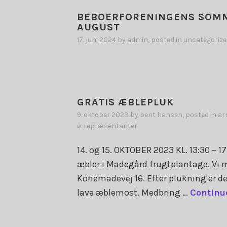
BEBOERFORENINGENS SOMM
AUGUST
17. juni 2024
by
admin
, posted in
uncategorize
GRATIS ÆBLEPLUK
9. oktober 2023
by
bent hansen
, posted in
ar
ø-repræsentanter
14. og 15. OKTOBER 2023 KL. 13:30 – 
æbler i Madegård frugtplantage. Vi
Konemadevej 16. Efter plukning er de
lave æblemost. Medbring …
Continu