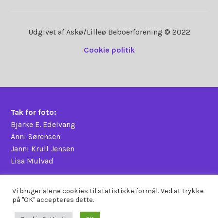
Udgivet af Askø/Lilleø Beboerforening © 2022
Cookie politik
Tak for foto:
Bjarke E. Edelvang
Anni Sørensen
Janni Krull Jensen
Lisa Mulvad
Vi bruger alene cookies til statistiske formål. Ved at trykke
på "OK" accepteres dette.
Proudly powered by WordPress
|
Theme: Karuna by