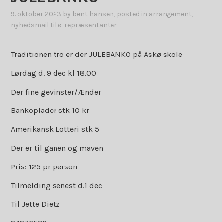
9. oktober 2023
by
bent hansen
, posted in
arrangement
,
nyhedsmail til ø-repræsentanter
Traditionen tro er der JULEBANKO på Askø skole
Lørdag d. 9 dec kl 18.00
Der fine gevinster/Ænder
Bankoplader stk 10 kr
Amerikansk Lotteri stk 5
Der er til ganen og maven
Pris: 125 pr person
Tilmelding senest d.1 dec
Til Jette Dietz