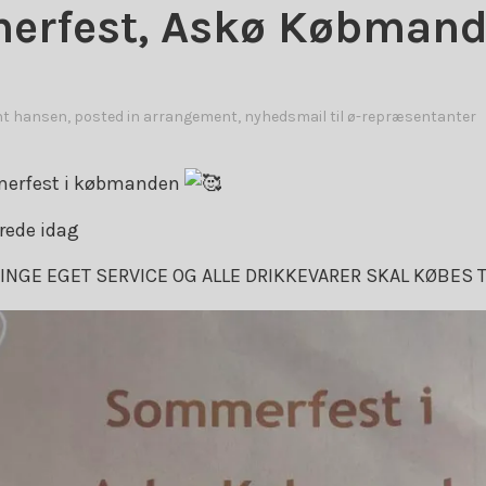
rfest, Askø Købmand
nt hansen
, posted in
arrangement
,
nyhedsmail til ø-repræsentanter
merfest i købmanden
erede idag
NGE EGET SERVICE OG ALLE DRIKKEVARER SKAL KØBES T