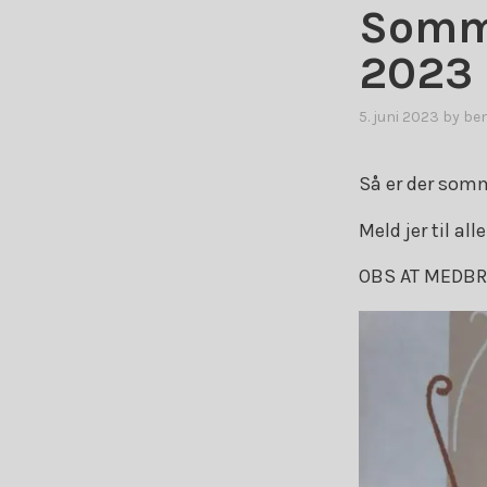
Somme
2023
5. juni 2023
by
be
Så er der som
Meld jer til all
OBS AT MEDBRI