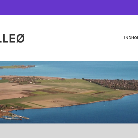
LLEØ
INDHO