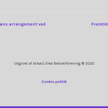
SNAVIGATION
Hans arrangement ved
Fremtid
Udgivet af Askø/Lilleø Beboerforening © 2022
Cookie politik