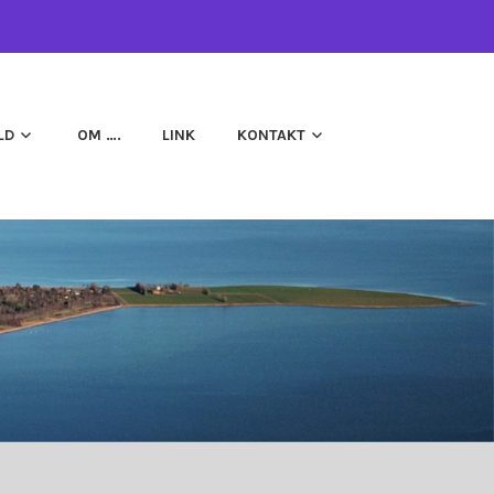
LD
OM ….
LINK
KONTAKT